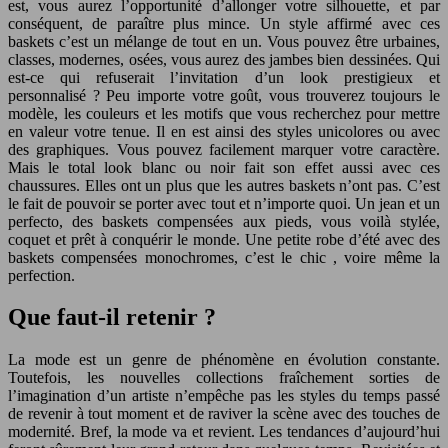
est, vous aurez l’opportunité d’allonger votre silhouette, et par
conséquent, de paraître plus mince. Un style affirmé avec ces
baskets c’est un mélange de tout en un. Vous pouvez être urbaines,
classes, modernes, osées, vous aurez des jambes bien dessinées. Qui
est-ce qui refuserait l’invitation d’un look prestigieux et
personnalisé ? Peu importe votre goût, vous trouverez toujours le
modèle, les couleurs et les motifs que vous recherchez pour mettre
en valeur votre tenue. Il en est ainsi des styles unicolores ou avec
des graphiques. Vous pouvez facilement marquer votre caractère.
Mais le total look blanc ou noir fait son effet aussi avec ces
chaussures. Elles ont un plus que les autres baskets n’ont pas. C’est
le fait de pouvoir se porter avec tout et n’importe quoi. Un jean et un
perfecto, des baskets compensées aux pieds, vous voilà stylée,
coquet et prêt à conquérir le monde. Une petite robe d’été avec des
baskets compensées monochromes, c’est le chic , voire même la
perfection.
Que faut-il retenir ?
La mode est un genre de phénomène en évolution constante.
Toutefois, les nouvelles collections fraîchement sorties de
l’imagination d’un artiste n’empêche pas les styles du temps passé
de revenir à tout moment et de raviver la scène avec des touches de
modernité. Bref, la mode va et revient. Les tendances d’aujourd’hui