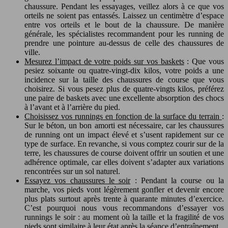
chaussure. Pendant les essayages, veillez alors à ce que vos
orteils ne soient pas entassés. Laissez un centimètre d’espace
entre vos orteils et le bout de la chaussure. De manière
générale, les spécialistes recommandent pour les running de
prendre une pointure au-dessus de celle des chaussures de
ville.
Mesurez l’impact de votre poids sur vos baskets
: Que vous
pesiez soixante ou quatre-vingt-dix kilos, votre poids a une
incidence sur la taille des chaussures de course que vous
choisirez. Si vous pesez plus de quatre-vingts kilos, préférez
une paire de baskets avec une excellente absorption des chocs
à l’avant et à l’arrière du pied.
Choisissez vos runnings en fonction de la surface du terrain
:
Sur le béton, un bon amorti est nécessaire, car les chaussures
de running ont un impact élevé et s’usent rapidement sur ce
type de surface. En revanche, si vous comptez courir sur de la
terre, les chaussures de course doivent offrir un soutien et une
adhérence optimale, car elles doivent s’adapter aux variations
rencontrées sur un sol naturel.
Essayez vos chaussures le soir
: Pendant la course ou la
marche, vos pieds vont légèrement gonfler et devenir encore
plus plats surtout après trente à quarante minutes d’exercice.
C’est pourquoi nous vous recommandons d’essayer vos
runnings le soir : au moment où la taille et la fragilité de vos
pieds sont similaire à leur état après la séance d’entraînement.